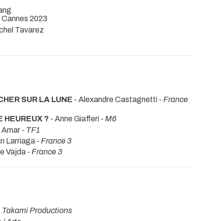
ang
e - Cannes 2023
ichel Tavarez
RCHER SUR LA LUNE
- Alexandre Castagnetti -
France
E HEUREUX ?
- Anne Giafferi -
M6
s Amar -
TF1
n Larriaga -
France 3
e Vajda -
France 3
-
Takami Productions