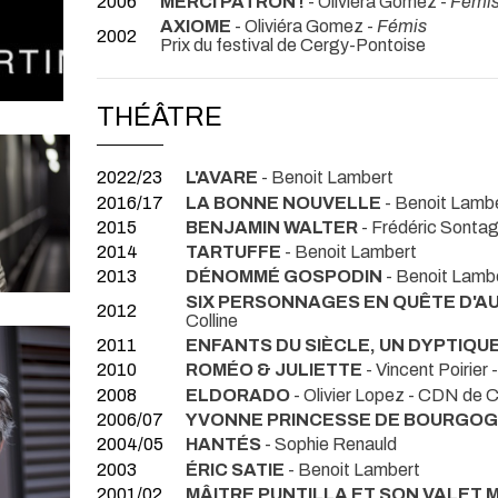
2006
MERCI PATRON !
- Oliviéra Gomez -
Fémis 
AXIOME
- Oliviéra Gomez -
Fémis
2002
Prix du festival de Cergy-Pontoise
THÉÂTRE
2022/23
L'AVARE
- Benoit Lambert
2016/17
LA BONNE NOUVELLE
- Benoit Lamb
2015
BENJAMIN WALTER
- Frédéric Sonta
2014
TARTUFFE
- Benoit Lambert
2013
DÉNOMMÉ GOSPODIN
- Benoit Lamb
SIX PERSONNAGES EN QUÊTE D'A
2012
Colline
2011
ENFANTS DU SIÈCLE, UN DYPTIQU
2010
ROMÉO & JULIETTE
- Vincent Poirier
2008
ELDORADO
- Olivier Lopez
- CDN de 
2006/07
YVONNE PRINCESSE DE BOURGO
2004/05
HANTÉS
- Sophie Renauld
2003
ÉRIC SATIE
- Benoit Lambert
2001/02
MÂITRE PUNTILLA ET SON VALET 