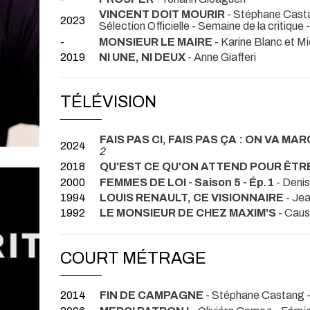
VINCENT DOIT MOURIR
- Stéphane Cast
2023
Sélection Officielle - Semaine de la critiqu
-
MONSIEUR LE MAIRE
- Karine Blanc et M
2019
NI UNE, NI DEUX
- Anne Giafferi
TÉLÉVISION
FAIS PAS CI, FAIS PAS ÇA : ON VA MA
2024
2
2018
QU'EST CE QU'ON ATTEND POUR ÊTR
2000
FEMMES DE LOI - Saison 5 - Ép.1
- Deni
1994
LOUIS RENAULT, CE VISIONNAIRE
- Jea
1992
LE MONSIEUR DE CHEZ MAXIM'S
- Caus
COURT MÉTRAGE
2014
FIN DE CAMPAGNE
- Stéphane Castang 