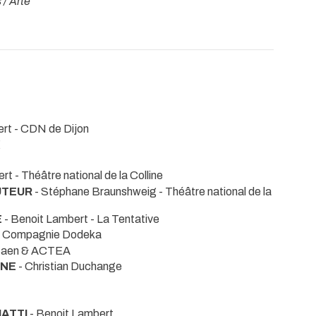
/ Arte
ert
- CDN de Dijon
g
ert
- Théâtre national de la Colline
UTEUR
- Stéphane Braunshweig
- Théâtre national de la
E
- Benoit Lambert
- La Tentative
- Compagnie Dodeka
Caen & ACTEA
GNE
- Christian Duchange
MATTI
- Benoit Lambert