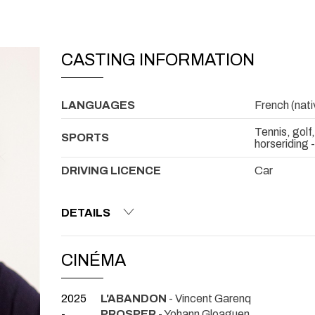
CASTING INFORMATION
LANGUAGES
French (nativ
Tennis, golf,
SPORTS
horseriding 
DRIVING LICENCE
Car
DETAILS
CINÉMA
2025
L'ABANDON
- Vincent Garenq
-
PROSPER
- Yohann Gloaguen